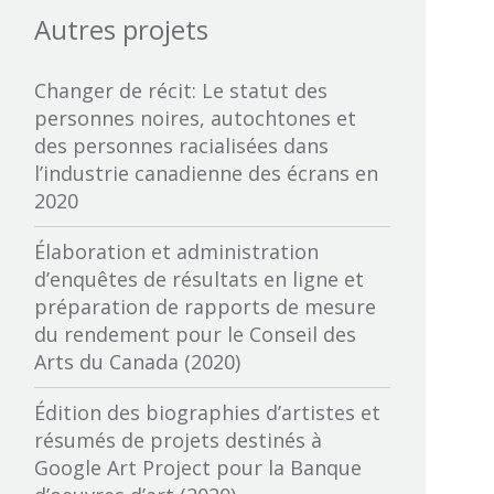
Autres projets
British Columbia Film
Bureau des productions
Changer de récit: Le statut des
audiovisuelles autochtones
personnes noires, autochtones et
des personnes racialisées dans
Calgary International Film Festival
l’industrie canadienne des écrans en
2020
Canadian Cable Television
Association
Élaboration et administration
d’enquêtes de résultats en ligne et
Canadian Media Producers
préparation de rapports de mesure
Association
du rendement pour le Conseil des
Arts du Canada (2020)
CBC-Société de Radio Canada
Édition des biographies d’artistes et
Cineworks
résumés de projets destinés à
Google Art Project pour la Banque
Conférence canadienne des arts