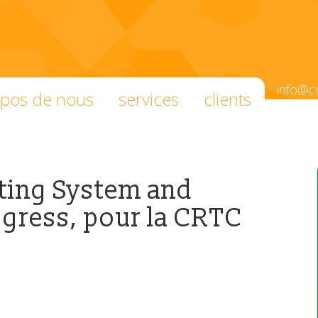
info@c
opos de nous
services
clients
ting System and
ogress, pour la CRTC