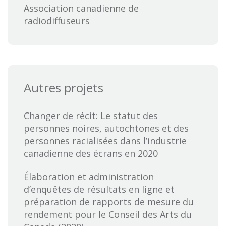
Association canadienne de
radiodiffuseurs
Association canadienne des
distributeurs et exportateurs de films
British Columbia Film
Autres projets
Bureau des productions audiovisuelles
autochtones
Changer de récit: Le statut des
personnes noires, autochtones et des
Calgary International Film Festival
personnes racialisées dans l’industrie
canadienne des écrans en 2020
Canadian Cable Television Association
Élaboration et administration
Canadian Media Producers Association
d’enquêtes de résultats en ligne et
préparation de rapports de mesure du
CBC-Société de Radio Canada
rendement pour le Conseil des Arts du