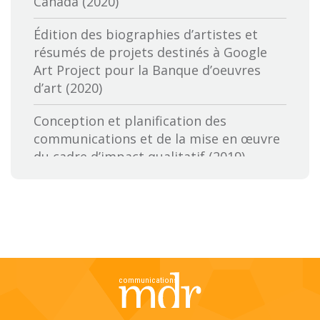
Canada (2020)
Cineworks
Édition des biographies d’artistes et
Conférence canadienne des arts
résumés de projets destinés à Google
Art Project pour la Banque d’oeuvres
Conseil des arts et lettres du Québec
d’art (2020)
Conseil des arts du Canada
Conception et planification des
communications et de la mise en œuvre
Conseil des ressources humaines du
du cadre d’impact qualitatif (2019)
secteur culturel
Examen du programme pour les
Cultural Services of the French Embassy
Autochtones du Fonds des médias du
in the United States
Canada: tendances clés, perspectives
Documentaristes du Canada
des intervenants et orientations futures
(2019)
Doris Duke Charitable Foundation
Évaluation des services de
Doris McCarthy Gallery
communications de Patrimoine