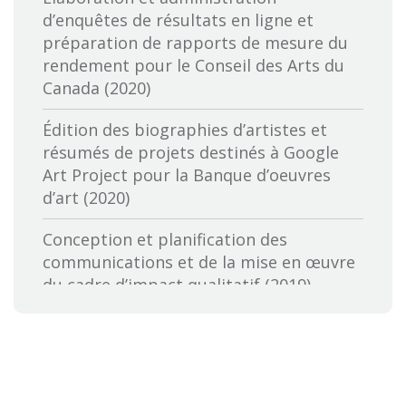
Canadian Media Producers Association
d’enquêtes de résultats en ligne et
préparation de rapports de mesure du
CBC-Société de Radio Canada
rendement pour le Conseil des Arts du
Canada (2020)
Cineworks
Édition des biographies d’artistes et
Conférence canadienne des arts
résumés de projets destinés à Google
Art Project pour la Banque d’oeuvres
Conseil des arts et lettres du Québec
d’art (2020)
Conseil des arts du Canada
Conception et planification des
communications et de la mise en œuvre
Conseil des ressources humaines du
du cadre d’impact qualitatif (2019)
secteur culturel
Examen du programme pour les
Cultural Services of the French Embassy
Autochtones du Fonds des médias du
in the United States
Canada: tendances clés, perspectives
Documentaristes du Canada
des intervenants et orientations futures