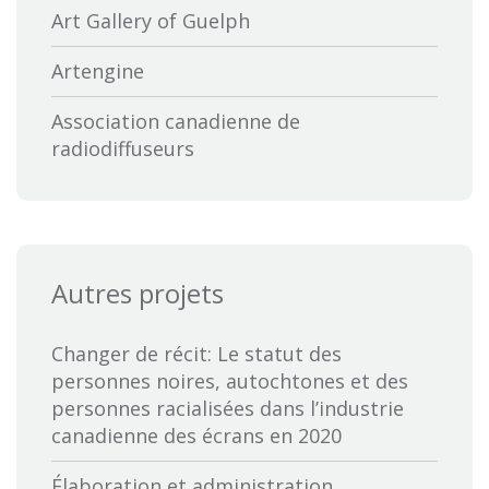
Art Gallery of Guelph
Artengine
Association canadienne de
radiodiffuseurs
Association canadienne des
distributeurs et exportateurs de films
British Columbia Film
Autres projets
Bureau des productions audiovisuelles
autochtones
Changer de récit: Le statut des
personnes noires, autochtones et des
Calgary International Film Festival
personnes racialisées dans l’industrie
canadienne des écrans en 2020
Canadian Cable Television Association
Élaboration et administration