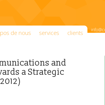
info@c
opos de nous
services
clients
mmunications and
ards a Strategic
2012)