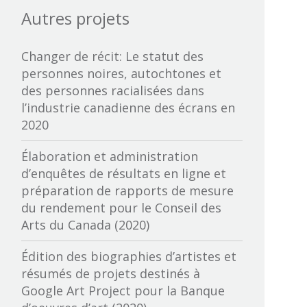
Autres projets
British Columbia Film
Bureau des productions
Changer de récit: Le statut des
audiovisuelles autochtones
personnes noires, autochtones et
des personnes racialisées dans
Calgary International Film Festival
l’industrie canadienne des écrans en
2020
Canadian Cable Television
Association
Élaboration et administration
d’enquêtes de résultats en ligne et
Canadian Media Producers
préparation de rapports de mesure
Association
du rendement pour le Conseil des
Arts du Canada (2020)
CBC-Société de Radio Canada
Édition des biographies d’artistes et
Cineworks
résumés de projets destinés à
Google Art Project pour la Banque
Conférence canadienne des arts