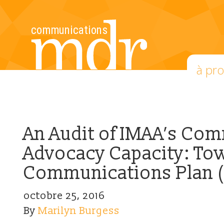
à pr
An Audit of IMAA’s Co
Advocacy Capacity: Tow
Communications Plan (
octobre 25, 2016
By
Marilyn Burgess